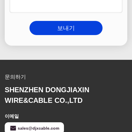
보내기
문의하기
SHENZHEN DONGJIAXIN
WIRE&CABLE CO.,LTD
이메일
sales@djxcable.com