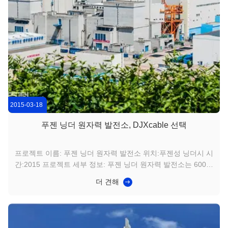
2015-03-18
푸젠 닝더 원자력 발전소, DJXcable 선택
프로젝트 이름: 푸젠 닝더 원자력 발전소 위치:푸젠성 닝더시 시
간:2015 프로젝트 세부 정보: 푸젠 닝더 원자력 발전소는 600만
킬로와트 가압 경수로 원자력 발전 설비를 갖출 예정이며, 이는
더 견해
100만 킬로와트급 원자력 발전 설비의 국산화 및 현지화 정도가
가장 높은 중국 내 원자력 발전소 중 하나입니다. Dongjiaxin
Cable(DJXcable)은 푸젠 닝더 원자력 발전소 프로젝트에 필요
한 높은 기준을 충족할 수 있는 3S 안전 케이블 생산 기술을 개