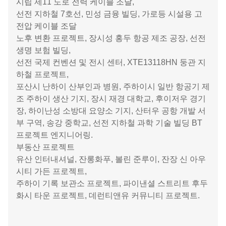
전 지하철 10호선,
첸하이 시립 첸완 제3 도로, 저우하이시 레이저우 기차
역, 하이난 컨벤션 및 전시 센터,
홍콩-주하이-마카오 브리지, 사우스 차이나
공과 대학교 사우스 칼리지, 선전 첸하이 제
3 초등학교,
공항 개발 서부 구역 5단계 임시 건설 프로젝트, 첸하이
시립 제11 도로 전력 케이블 조달,
선전 지하철 7호선, 민성 금융 빌딩, 가로등 시설용 고
전압 케이블 조달
노후 변환 프로젝트, 장시성 홍두 항공 제조 공장, 선전
생명 보험 빌딩,
선전 국제 컨벤션 및 전시 센터, XTE13118HN 둥관 지
하철 프로젝트,
포산시 난하이 산부인과 병원, 주하이시 일반 항공기 제
조 주하이 생산 기지, 장시 재경 대학교, 후이저우 경기
장, 하이난성 소방대 요양소 기지, 산터우 공항 개발 서