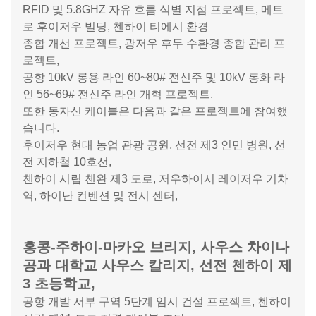
사용됩니다.：
잔장 신 아우 시티 가든, 윈푸 윈안 홍예 플라자, 주하이
칭화 과학 기술 단지,
롱강 스마트 홈 가든, 선전 제11 고등학교, 후이저우 기
술 공학 학교,
선전 해외 목가적 관광 지역, 구이양 롱동바
오 국제 공항 3단계,
RFID 및 5.8GHZ 자유 흐름 식별 지점 프로젝트, 메트
로 후이저우 빌딩, 첸하이 티에시 환경
종합 개선 프로젝트, 광저우 후두 수환경 종합 관리 프
로젝트,
공항 10kV 롱용 라인 60~80# 전신주 및 10kV 롱화 라
인 56~69# 전신주 라인 개혁 프로젝트.
또한 동자신 케이블은 다음과 같은 프로젝트에 참여했
습니다.
후이저우 현대 농업 관광 공원, 선전 제3 인민 병원, 선