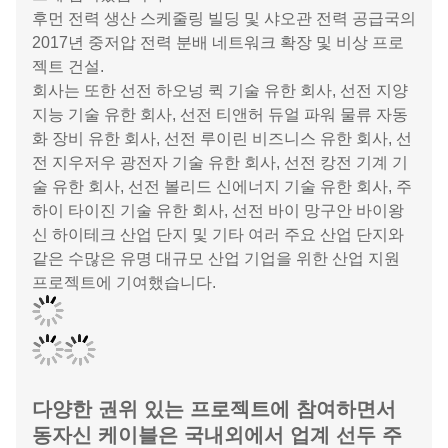
중체 광밍 고속도로, 선산시 고속도로 둥강
롱장 추가 표지판 프로젝트,
산터우-잔장 고속도로 윈푸-잔장 구간 및 지선 프로젝
트 전기 기계 엔지니어링.
광둥 롱촨-화이지 고속도로 프로젝트도 있습니다,
광둥 광주 서부 타운십 고속도로 시저우 톨게이트 프로
젝트,
광둥성 후두 도로 급속 변환 프로젝트 등.
또한 동자신 케이블은 다음과 같은 전력 시스템 프로젝
트에 참여했습니다.
후먼 전력 생산 스케줄링 빌딩 및 샤오관 전력 공급국의
2017년 중저압 전력 분배 네트워크 확장 및 비상 프로
젝트 건설.
회사는 또한 선전 하오넝 퀵 기술 유한 회사, 선전 지양
지능 기술 유한 회사, 선전 티앤허 듀얼 파워 물류 자동
화 장비 유한 회사, 선전 루이린 비즈니스 유한 회사, 선
전 지우저우 광전자 기술 유한 회사, 선전 캉전 기계 기
술 유한 회사, 선전 볼리드 신에너지 기술 유한 회사, 주
하이 타이진 기술 유한 회사, 선전 바이 망구안 바이왕