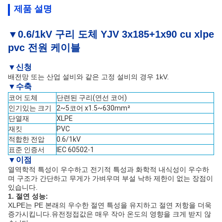
제품 설명
▼0.6/1kV 구리 도체 YJV 3x185+1x90 cu xlpe
pvc 전원 케이블
▼신청
배전망 또는 산업 설비와 같은 고정 설비의 경우 1kV.
▼
수축
코어 도체
단련된 구리(연선 코어)
인기있는 크기
2~5코어 x1.5~630mm²
단열재
XLPE
재킷
PVC
적합한 전압
0.6/1kV
표준 인증서
IEC 60502-1
▼
이점
열역학적 특성이 우수하고 전기적 특성과 화학적 내식성이 우수하
며 구조가 간단하고 무게가 가벼우며 부설 낙하 제한이 없는 장점이
있습니다.
1. 절연 성능:
XLPE는 PE 본래의 우수한 절연 특성을 유지하고 절연 저항을 더욱
증가시킵니다.유전정접값은 매우 작아 온도의 영향을 크게 받지 않