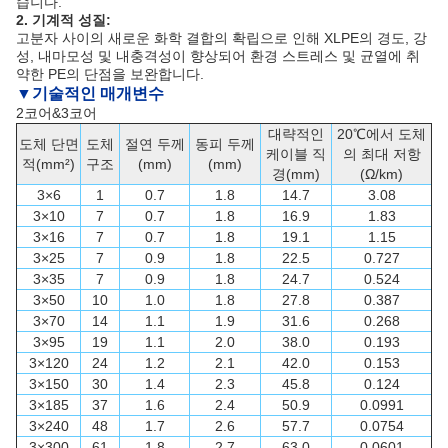
습니다.
2. 기계적 성질:
고분자 사이의 새로운 화학 결합의 확립으로 인해 XLPE의 경도, 강
성, 내마모성 및 내충격성이 향상되어 환경 스트레스 및 균열에 취
약한 PE의 단점을 보완합니다.
▼
기술적인 매개변수
2코어&3코어
대략적인
20℃에서 도체
도체 단면
도체
절연 두께
동피 두께
케이블 직
의 최대 저항
적(mm²)
구조
(mm)
(mm)
경(mm)
(Ω/km)
3×6
1
0.7
1.8
14.7
3.08
3×10
7
0.7
1.8
16.9
1.83
3×16
7
0.7
1.8
19.1
1.15
3×25
7
0.9
1.8
22.5
0.727
3×35
7
0.9
1.8
24.7
0.524
3×50
10
1.0
1.8
27.8
0.387
3×70
14
1.1
1.9
31.6
0.268
3×95
19
1.1
2.0
38.0
0.193
3×120
24
1.2
2.1
42.0
0.153
3×150
30
1.4
2.3
45.8
0.124
3×185
37
1.6
2.4
50.9
0.0991
3×240
48
1.7
2.6
57.7
0.0754
3×300
61
1.8
2.7
63.0
0.0601