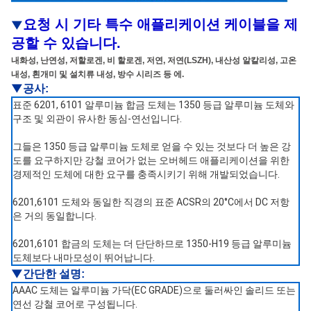
요청 시 기타 특수 애플리케이션 케이블을 제
▼
공할 수 있습니다.
내화성, 난연성, 저할로겐, 비 할로겐, 저연, 저연(LSZH), 내산성 알칼리성, 고온
내성, 흰개미 및 설치류 내성, 방수 시리즈 등 에.
▼공사
:
표준 6201, 6101 알루미늄 합금 도체는 1350 등급 알루미늄 도체와
구조 및 외관이 유사한 동심-연선입니다.
그들은 1350 등급 알루미늄 도체로 얻을 수 있는 것보다 더 높은 강
도를 요구하지만 강철 코어가 없는 오버헤드 애플리케이션을 위한
경제적인 도체에 대한 요구를 충족시키기 위해 개발되었습니다.
6201,6101 도체와 동일한 직경의 표준 ACSR의 20°C에서 DC 저항
은 거의 동일합니다.
6201,6101 합금의 도체는 더 단단하므로 1350-H19 등급 알루미늄
도체보다 내마모성이 뛰어납니다.
▼간단한 설명
:
AAAC
도체는 알루미늄 가닥(EC GRADE)으로 둘러싸인 솔리드 또는
연선 강철 코어로 구성됩니다.