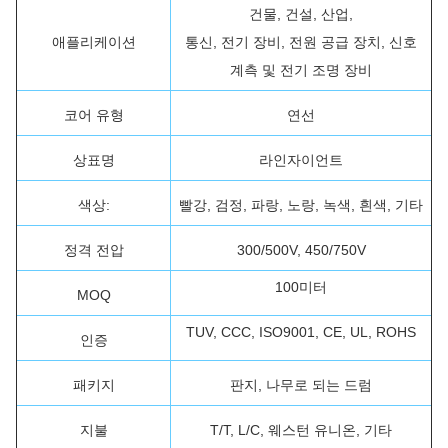
건물, 건설, 산업,
애플리케이션
통신, 전기 장비, 전원 공급 장치, 신호
계측 및 전기 조명 장비
코어 유형
연선
상표명
라인자이언트
색상:
빨강, 검정, 파랑, 노랑, 녹색, 흰색, 기타
정격 전압
300/500V, 450/750V
100미터
MOQ
TUV, CCC, ISO9001, CE, UL, ROHS
인증
패키지
판지, 나무로 되는 드럼
지불
T/T, L/C, 웨스턴 유니온, 기타