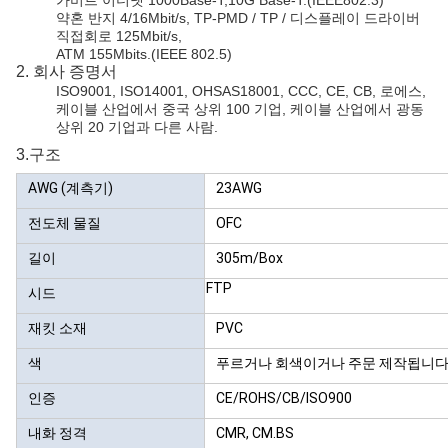
가비트 이더넷 1000Base-T,10G Base-T.(IEEE802.3)
약혼 반지 4/16Mbit/s, TP-PMD / TP / 디스플레이 드라이버
직접회로 125Mbit/s,
ATM 155Mbits.(IEEE 802.5)
2. 회사 증명서
ISO9001, ISO14001, OHSAS18001, CCC, CE, CB, 로에스,
케이블 산업에서 중국 상위 100 기업, 케이블 산업에서 광동
상위 20 기업과 다른 사람.
3.구조
AWG (계측기)
23AWG
전도체 물질
OFC
길이
305m/Box
FTP
시드
재킷 소재
PVC
색
푸르거나 회색이거나 주문 제작됩니
인증
CE/ROHS/CB/ISO900
내화 정격
CMR, CM.BS