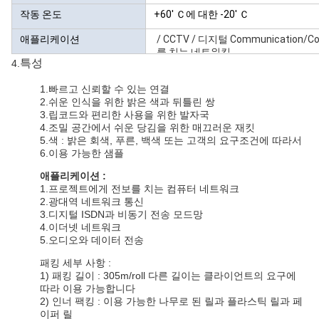
작동 온도
+60' Ｃ에 대한 -20' Ｃ
애플리케이션
/ CCTV / 디지털 Communication/Co
를 치는 네트워킹
특성
4.
,
통신
,
컴퓨터
1.빠르고 신뢰할 수 있는 연결
2.쉬운 인식을 위한 밝은 색과 뒤틀린 쌍
3.립코드와 편리한 사용을 위한 발자국
4.조밀 공간에서 쉬운 당김을 위한 매끄러운 재킷
5.색 : 밝은 회색, 푸른, 백색 또는 고객의 요구조건에 따라서
6.이용 가능한 샘플
애플리케이션 :
1.프로젝트에게 전보를 치는 컴퓨터 네트워크
2.광대역 네트워크 통신
3.디지털 ISDN과 비동기 전송 모드망
4.이더넷 네트워크
5.오디오와 데이터 전송
패킹 세부 사항 :
1) 패킹 길이 : 305m/roll 다른 길이는 클라이언트의 요구에
따라 이용 가능합니다
2) 인너 팩킹 : 이용 가능한 나무로 된 릴과 플라스틱 릴과 페
이퍼 릴