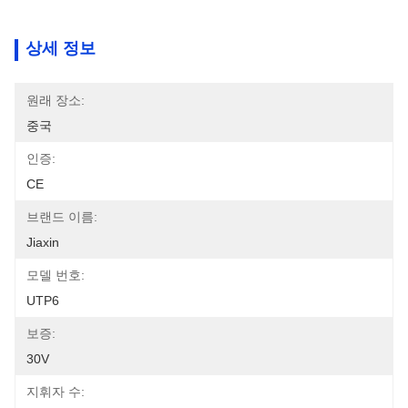
상세 정보
원래 장소:
중국
인증:
CE
브랜드 이름:
Jiaxin
모델 번호:
UTP6
보증:
30V
지휘자 수: