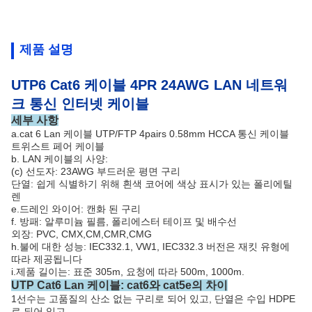
제품 설명
UTP6 Cat6 케이블 4PR 24AWG LAN 네트워
크 통신 인터넷 케이블
세부 사항
a.cat 6 Lan 케이블 UTP/FTP 4pairs 0.58mm HCCA 통신 케이블
트위스트 페어 케이블
b. LAN 케이블의 사양:
(c) 선도자: 23AWG 부드러운 평면 구리
단열: 쉽게 식별하기 위해 흰색 코어에 색상 표시가 있는 폴리에틸
렌
e.드레인 와이어: 캔화 된 구리
f. 방패: 알루미늄 필름, 폴리에스터 테이프 및 배수선
외장: PVC, CMX,CM,CMR,CMG
h.불에 대한 성능: IEC332.1, VW1, IEC332.3 버전은 재킷 유형에
따라 제공됩니다
i.제품 길이는: 표준 305m, 요청에 따라 500m, 1000m.
UTP Cat6 Lan 케이블: cat6와 cat5e의 차이
1선수는 고품질의 산소 없는 구리로 되어 있고, 단열은 수입 HDPE
로 되어 있고,