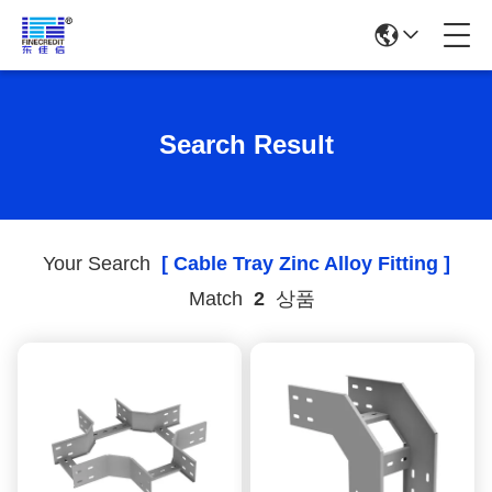
Search Result
Your Search
[ Cable Tray Zinc Alloy Fitting ]
Match
2
상품