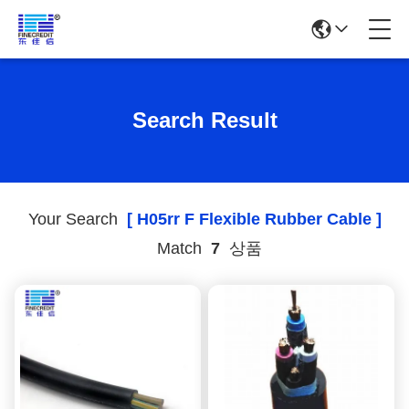
Search Result
Your Search
[ H05rr F Flexible Rubber Cable ]
Match
7
상품