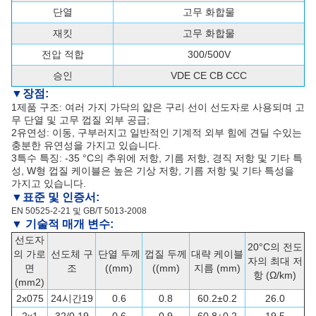
단열
고무 화합물
재킷
고무 화합물
전압 적합
300/500V
승인
VDE CE CB CCC
▼
장점:
1제품 구조: 여러 가지 가닥의 얇은 구리 선이 선도자로 사용되며 고
무 단열 및 고무 껍질 외부 공급;
2유연성: 이동, 구부러지고 일반적인 기계적 외부 힘에 견딜 수있는
충분한 유연성을 가지고 있습니다.
3특수 특징: -35 °C의 추위에 저항, 기름 저항, 경직 저항 및 기타 특
성, W형 껍질 케이블은 높은 기상 저항, 기름 저항 및 기타 특성을
가지고 있습니다.
▼
표준 및 인증서
:
EN 50525-2-21 및 GB/T 5013-2008
▼ 기술적 매개 변수:
선도자
20°C의 전도
의 가로
선도체 구
단열 두께
껍질 두께
대략 케이블
자의 최대 저
면
조
((mm)
((mm)
지름 (mm)
항 (Ω/km)
(mm2)
2x075
24시간19
0.6
0.8
60.2±0.2
26.0