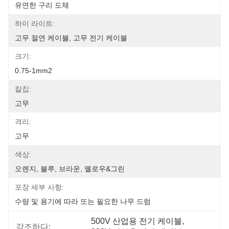
유연한 구리 도체
하이 라이트:
고무 절연 케이블, 고무 전기 케이블
크기:
0.75-1mm2
칼집:
고무
격리:
고무
색상:
오렌지, 블루, 브라운, 옐로우&그린
포장 세부 사항:
수량 및 용기에 따라 또는 필요한 나무 드럼
500V 산업용 전기 케이블
, 
강조하다: