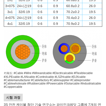
2x1
32/0.19
0.6
0.9
60.8±0.2
19.5
3×075
24시간19
0.6
0.9
60.8±0.2
26.0
3x1
32/0.19
0.6
0.9
70.2±0.2
19.5
4×075
24시간19
0.6
0.9
70.4±0.2
26.0
4x1
32/0.19
0.6
0.9
70.9±0.2
19.5
키워드: #Cable #Wire #Wireandcable #Electricalcable #Flexiblecable
#XLPEcable #LANcable #Controlcable #LSZHcable #DJXcable
#Cablemanufacturer #Cablefactory #Cablesupplier #Cableprovider
#Cablewholesale #Rubbercable #Powercable #Solarcable #Industrialcable
#Coppercable
시험 과정
3S 안전 케이블 첨단 기술 연구소는 파이인크레딧 그룹에 7개의 연